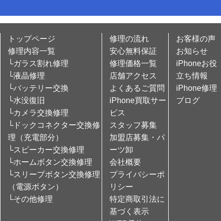
トップページ
修理の流れ
お客様の声
修理内容一覧
安心無料保証
お知らせ
└ガラス割れ修理
修理価格一覧
iPhoneお役
└液晶修理
店舗アクセス
立ち情報
└バッテリー交換
よくあるご質問
iPhone修理
└水没復旧
iPhone買取サー
ブログ
└カメラ交換修理
ビス
└ドックコネクター交換修
スタッフ募集
理（充電部分）
加盟店募集・パ
└スピーカー交換修理
ーツ卸
└ホームボタン交換修理
会社概要
└スリープボタン交換修理
プライバシーポ
（電源ボタン）
リシー
└その他修理
特定商取引法に
基づく表示