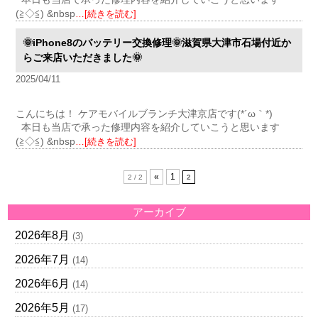
(≧◇≦) &nbsp
…[続きを読む]
🌞iPhone8のバッテリー交換修理🌞滋賀県大津市石場付近か
らご来店いただきました🌞
2025/04/11
こんにちは！ ケアモバイルブランチ大津京店です(*´ω｀*)
本日も当店で承った修理内容を紹介していこうと思います
(≧◇≦) &nbsp
…[続きを読む]
«
1
2 / 2
2
アーカイブ
2026年8月
(3)
2026年7月
(14)
2026年6月
(14)
2026年5月
(17)