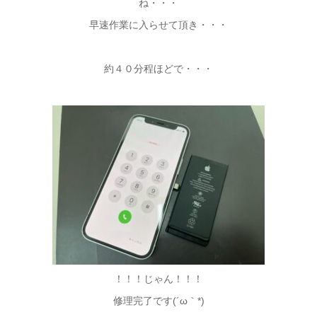
ね・・・
早速作業に入らせて頂き・・・
約４０分程ほどで・・・
！！！じゃん！！！
修理完了です(´ω｀*)