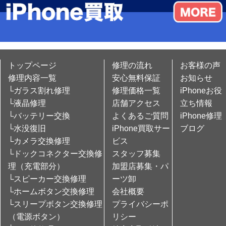
トップページ
修理の流れ
お客様の声
修理内容一覧
安心無料保証
お知らせ
└ガラス割れ修理
修理価格一覧
iPhoneお役
└液晶修理
店舗アクセス
立ち情報
└バッテリー交換
よくあるご質問
iPhone修理
└水没復旧
iPhone買取サー
ブログ
└カメラ交換修理
ビス
└ドックコネクター交換修
スタッフ募集
理（充電部分）
加盟店募集・パ
└スピーカー交換修理
ーツ卸
└ホームボタン交換修理
会社概要
└スリープボタン交換修理
プライバシーポ
（電源ボタン）
リシー