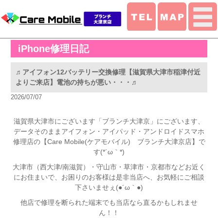
iPhone修理日記
♬アイフォン12バッテリー交換修理【滋賀県大津市稲津付近
よりご来店】電池の持ちが悪い・・・♬
2026/07/07
滋賀県大津市にございます「ブランチ大津京」にございます、
データそのままアイフォン・アイパッド・アンドロイドスマホ
修理店の【Care Mobile(ケアモバイル) ブランチ大津京店】で
す(*´ω｀*)
大津市（西大津/南滋賀）・守山市・草津市・京都市などお近く
にお住まいで、お困りのお客様は是非当店へ、お気軽にご相談
下さいませぇ(●´ω｀●)
他店で修理を断られた端末でも当店なら直るかもしれませ
ん！！