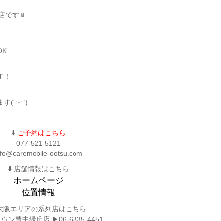
お店です📱
OK
す！
(´︶`)
⬇️
ご予約はこちら
077-521-5121
nfo@caremobile-ootsu.com
⬇️ 店舗情報はこちら
ホームページ
位置情報
️ 大阪エリアの系列店はこちら
ン豊中緑丘店 ▶︎06-6335-4451