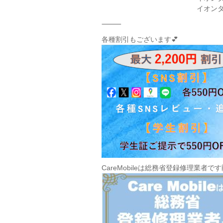
イオンタウ
⸻
各種割引もございます💕
CareMobileは総務省登録修理業者です