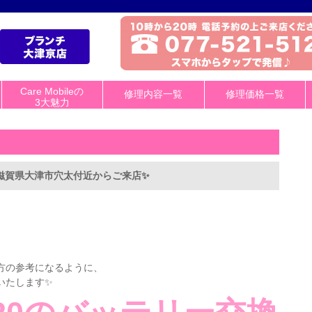
Care Mobileの
修理内容一覧
修理価格一覧
3大魅力
！滋賀県大津市穴太付近からご来店✨️
方の参考になるように、
たします✨️