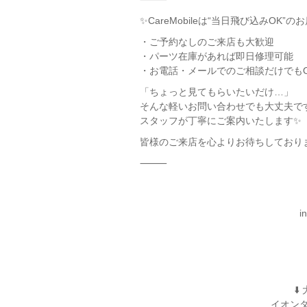
✨CareMobileは“当日飛び込みOK”の
・ご予約なしのご来店も大歓迎
・パーツ在庫があれば即日修理可能
・お電話・メールでのご相談だけでも
「ちょっと見てもらいたいだけ…」
そんな軽いお問い合わせでも大丈夫で
スタッフが丁寧にご案内いたします✨
皆様のご来店を心よりお待ちしております
⸻
i
⬇
イオンタウ