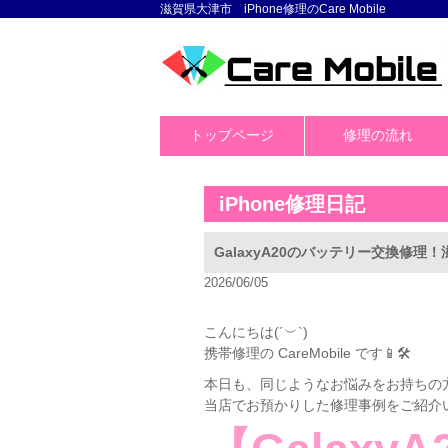
滋賀県大津市 iPhone修理のCare Mobile
トップページ
修理の流れ
iPhone修理日記
GalaxyA20のバッテリー交換修理
2026/06/05
こんにちは(´︶`)
携帯修理の CareMobile です📱🛠
本日も、同じようなお悩みをお持ちの
当店でお預かりした修理事例をご紹介い