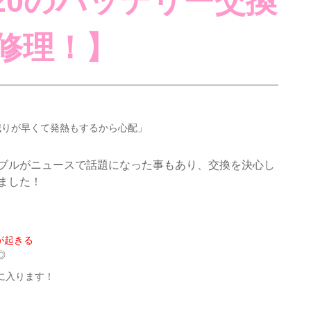
yA20のバッテリー交換
修理！️】
減りが早くて発熱もするから心配」
ブルがニュースで話題になった事もあり、交換を決心し
ました！
が起きる
◎
に入ります！