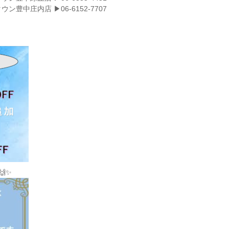
ン豊中庄内店 ▶︎06-6152-7707
🙌✨