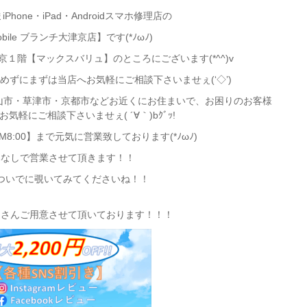
hone・iPad・Androidスマホ修理店の
Mobile ブランチ大津京店】です(*ﾉωﾉ)
１階【マックスバリュ】のところにございます(*^^)v
ずにまずは当店へお気軽にご相談下さいませぇ(‘◇’)ゞ
守山市・草津市・京都市などお近くにお住まいで、お困りのお客様
気軽にご相談下さいませぇ( ´∀｀)bｸﾞｯ!
PM8:00】まで元気に営業致しております(*ﾉωﾉ)
みなしで営業させて頂きます！！
ついでに覗いてみてくださいね！！
くさんご用意させて頂いております！！！