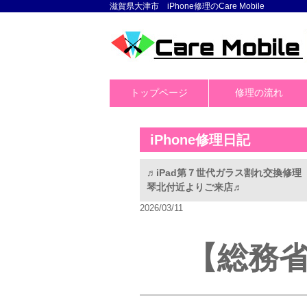
滋賀県大津市 iPhone修理のCare Mobile
トップページ
修理の流れ
iPhone修理日記
♬iPad第７世代ガラス割れ交換修
琴北付近よりご来店♬
2026/03/11
【総務省