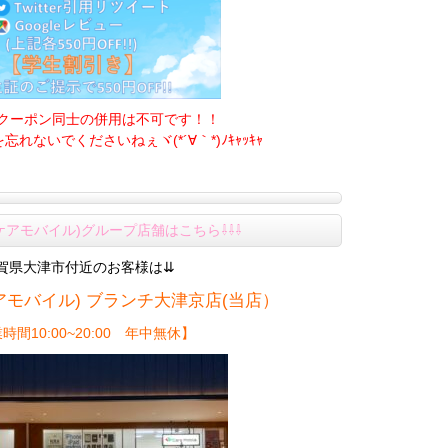
定クーポン同士の併用は不可です！！
れないでくださいねぇヾ(*´∀｀*)ﾉｷｬｯｷｬ
le(ケアモバイル)グループ店舗はこちら⇩⇩⇩
賀県大津市付近のお客様は⇊
le(ケアモバイル) ブランチ大津京店(当店）
時間10:00~20:00 年中無休】