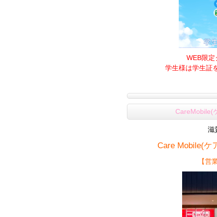
WEB限
学生様は学生証を忘
CareMobi
滋
Care Mobi
【営業