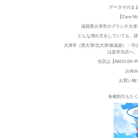
データそのままiP
【Care 
滋賀県大津市のブランチ大津京
どんな壊れ方をしていても、諦め
大津市（西大津/北大津/南滋賀）・
は是非当店へ、お
当店は【AM10:00~
お休
お買い物
各種割引もた