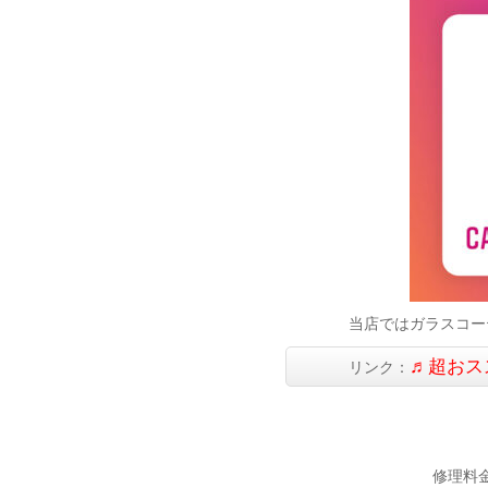
当店ではガラスコー
♬超おス
リンク：
修理料