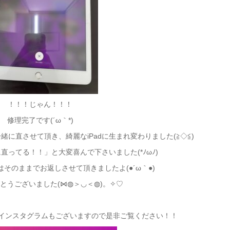
！！！じゃん！！！
修理完了です(´ω｀*)
に直させて頂き、綺麗なiPadに生まれ変わりました(≧◇≦)
直ってる！！」と大変喜んで下さいました(*ﾉωﾉ)
そのままでお返しさせて頂きましたよ(●´ω｀●)
とうございました(⋈◍＞◡＜◍)。✧♡
バイル)のインスタグラムもございますので是非ご覧ください！！