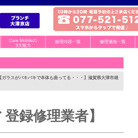
Care Mobileの
修理内容一覧
修理価格一覧
3大魅力
理【ガラスがバキバキで本体も曲ってる・・・】滋賀県大津市雄
 登録修
理業者】