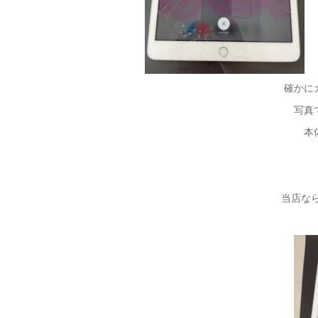
確かに
写真
本
当店な