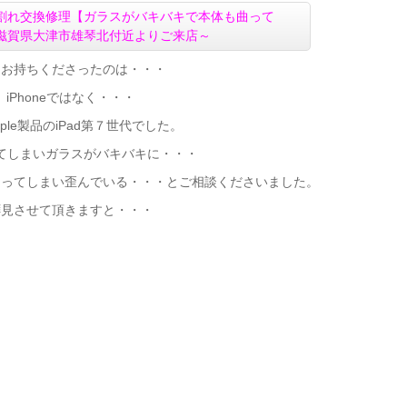
ス割れ交換
修理
【ガラスがバキバキで本体も曲って
滋賀県大津市雄琴北付近よりご来店
～
回お持ちくださったのは・・・
iPhoneではなく・・・
ple製品のiPad第７世代でした。
てしまいガラスがバキバキに・・・
曲ってしまい歪んでいる・・・とご相談くださいました。
拝見させて頂きますと・・・