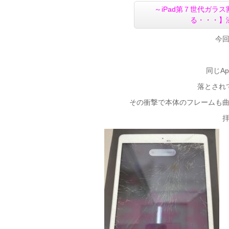
～iPad第７世代ガラ
る・・・】
今
同じAp
落とされ
その衝撃で本体のフレームも