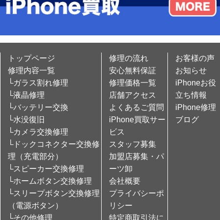
トップページ
修理の流れ
お客様の声
修理内容一覧
安心無料保証
お知らせ
└ガラス割れ修理
修理価格一覧
iPhoneお役
└液晶修理
店舗アクセス
立ち情報
└バッテリー交換
よくあるご質問
iPhone修理
└水没復旧
iPhone買取サー
ブログ
└カメラ交換修理
ビス
└ドックコネクター交換修
スタッフ募集
理（充電部分）
加盟店募集・パ
└スピーカー交換修理
ーツ卸
└ホームボタン交換修理
会社概要
└スリープボタン交換修理
プライバシーポ
（電源ボタン）
リシー
└その他修理
特定商取引法に