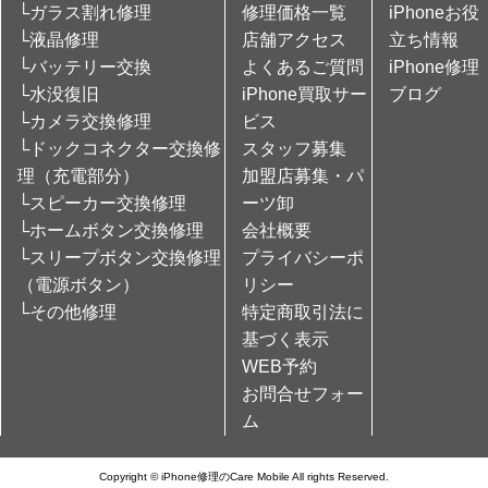
└ガラス割れ修理
修理価格一覧
iPhoneお役
└液晶修理
店舗アクセス
立ち情報
└バッテリー交換
よくあるご質問
iPhone修理
└水没復旧
iPhone買取サー
ブログ
└カメラ交換修理
ビス
└ドックコネクター交換修
スタッフ募集
理（充電部分）
加盟店募集・パ
└スピーカー交換修理
ーツ卸
└ホームボタン交換修理
会社概要
└スリープボタン交換修理
プライバシーポ
（電源ボタン）
リシー
└その他修理
特定商取引法に
基づく表示
WEB予約
お問合せフォー
ム
Copyright © iPhone修理のCare Mobile All rights Reserved.