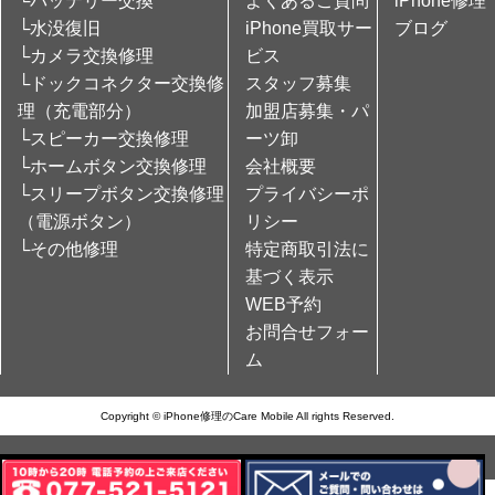
└バッテリー交換
よくあるご質問
iPhone修理
└水没復旧
iPhone買取サー
ブログ
└カメラ交換修理
ビス
└ドックコネクター交換修
スタッフ募集
理（充電部分）
加盟店募集・パ
└スピーカー交換修理
ーツ卸
└ホームボタン交換修理
会社概要
└スリープボタン交換修理
プライバシーポ
（電源ボタン）
リシー
└その他修理
特定商取引法に
基づく表示
WEB予約
お問合せフォー
ム
Copyright © iPhone修理のCare Mobile All rights Reserved.