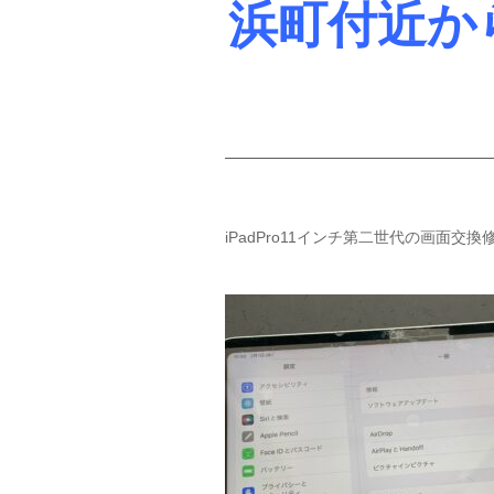
浜町付近か
iPadPro11インチ第二世代の画面交