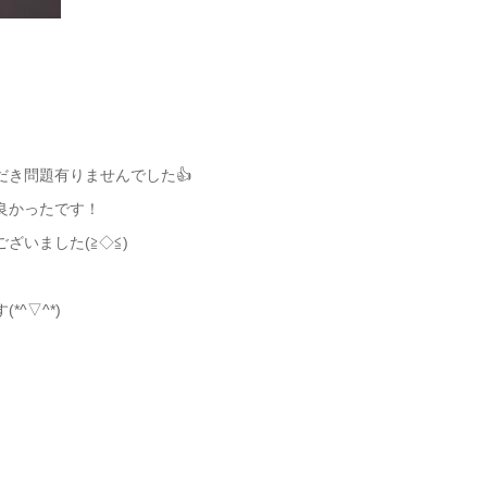
き問題有りませんでした👍
良かったです！
ざいました(≧◇≦)
^▽^*)