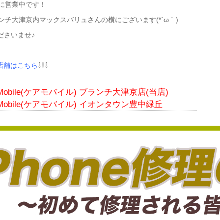
元気に営業中です！
ンチ大津京内マックスバリュさんの横にございます(*´ω｀)
ださいませ♪
全店舗はこちら
⇩⇩⇩
e Mobile(ケアモバイル) ブランチ大津京店(当店)
 Mobile(ケアモバイル)
イオンタウン豊中緑丘