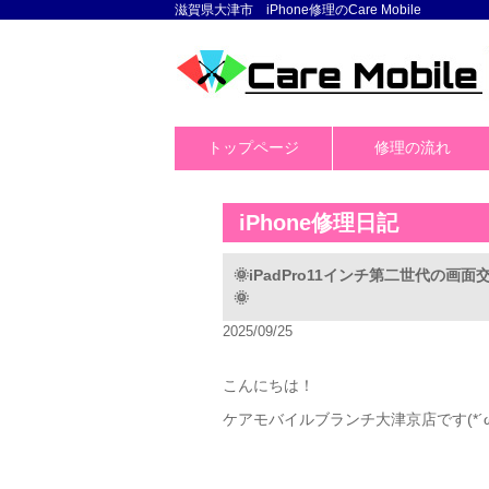
滋賀県大津市 iPhone修理のCare Mobile
トップページ
修理の流れ
iPhone修理日記
🌞iPadPro11インチ第二世代の
🌞
2025/09/25
こんにちは！
ケアモバイルブランチ大津京店です(*´ω