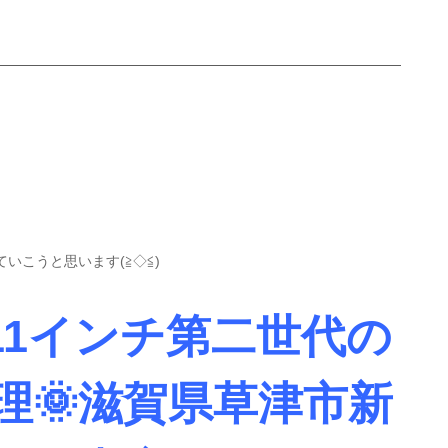
いこうと思います(≧◇≦)
ro11インチ第二世代の
理🌞滋賀県草津市新