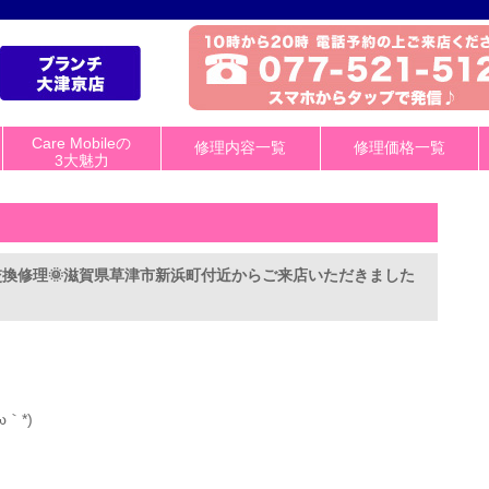
Care Mobileの
修理内容一覧
修理価格一覧
3大魅力
画面交換修理🌞滋賀県草津市新浜町付近からご来店いただきました
｀*)