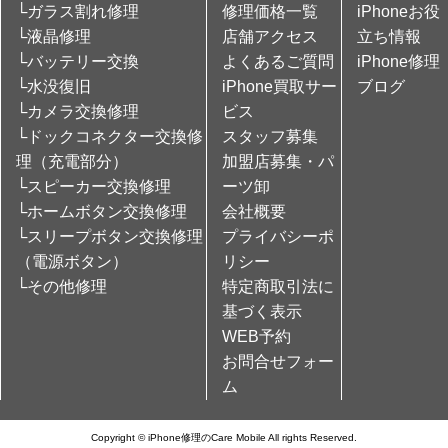
└ガラス割れ修理
修理価格一覧
iPhoneお役
└液晶修理
店舗アクセス
立ち情報
└バッテリー交換
よくあるご質問
iPhone修理
└水没復旧
iPhone買取サー
ブログ
└カメラ交換修理
ビス
└ドックコネクター交換修
スタッフ募集
理（充電部分）
加盟店募集・パ
└スピーカー交換修理
ーツ卸
└ホームボタン交換修理
会社概要
└スリープボタン交換修理
プライバシーポ
（電源ボタン）
リシー
└その他修理
特定商取引法に
基づく表示
WEB予約
お問合せフォー
ム
Copyright © iPhone修理のCare Mobile All rights Reserved.