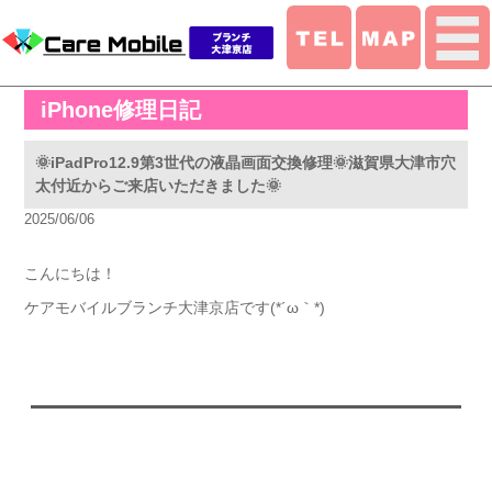
iPhone修理日記
🌞iPadPro12.9第3世代の液晶画面交換修理🌞滋賀県大津市穴
太付近からご来店いただきました🌞
2025/06/06
こんにちは！
ケアモバイルブランチ大津京店です(*´ω｀*)