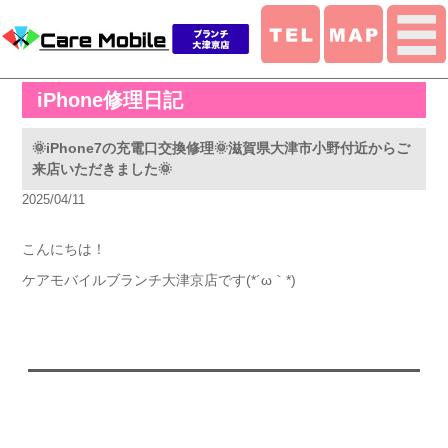
iPhone修理日記
🌞iPhone7の充電口交換修理🌞滋賀県大津市小野付近からご
来店いただきました🌞
2025/04/11
こんにちは！
ケアモバイルブランチ大津京店です(*´ω｀*)