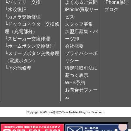
└バッテリー交換
よくあるご質問
iPhone修理
└水没復旧
iPhone買取サー
ブログ
└カメラ交換修理
ビス
└ドックコネクター交換修
スタッフ募集
理（充電部分）
加盟店募集・パ
└スピーカー交換修理
ーツ卸
└ホームボタン交換修理
会社概要
└スリープボタン交換修理
プライバシーポ
（電源ボタン）
リシー
└その他修理
特定商取引法に
基づく表示
WEB予約
お問合せフォー
ム
Copyright © iPhone修理のCare Mobile All rights Reserved.