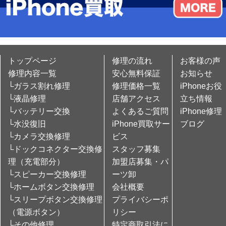
トップページ
修理の流れ
お客様の声
修理内容一覧
安心無料保証
お知らせ
└ガラス割れ修理
修理価格一覧
iPhoneお役
└液晶修理
店舗アクセス
立ち情報
└バッテリー交換
よくあるご質問
iPhone修理
└水没復旧
iPhone買取サー
ブログ
└カメラ交換修理
ビス
└ドックコネクター交換修
スタッフ募集
理（充電部分）
加盟店募集・パ
└スピーカー交換修理
ーツ卸
└ホームボタン交換修理
会社概要
└スリープボタン交換修理
プライバシーポ
（電源ボタン）
リシー
└その他修理
特定商取引法に