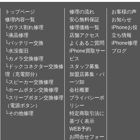
トップページ
修理の流れ
お客様の声
修理内容一覧
安心無料保証
お知らせ
└ガラス割れ修理
修理価格一覧
iPhoneお役
└液晶修理
店舗アクセス
立ち情報
└バッテリー交換
よくあるご質問
iPhone修理
└水没復旧
iPhone買取サー
ブログ
└カメラ交換修理
ビス
└ドックコネクター交換修
スタッフ募集
理（充電部分）
加盟店募集・パ
└スピーカー交換修理
ーツ卸
└ホームボタン交換修理
会社概要
└スリープボタン交換修理
プライバシーポ
（電源ボタン）
リシー
└その他修理
特定商取引法に
基づく表示
WEB予約
お問合せフォー