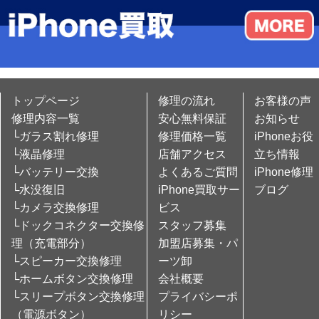
トップページ
修理の流れ
お客様の声
修理内容一覧
安心無料保証
お知らせ
└ガラス割れ修理
修理価格一覧
iPhoneお役
└液晶修理
店舗アクセス
立ち情報
└バッテリー交換
よくあるご質問
iPhone修理
└水没復旧
iPhone買取サー
ブログ
└カメラ交換修理
ビス
└ドックコネクター交換修
スタッフ募集
理（充電部分）
加盟店募集・パ
└スピーカー交換修理
ーツ卸
└ホームボタン交換修理
会社概要
└スリープボタン交換修理
プライバシーポ
（電源ボタン）
リシー