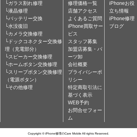
└ガラス割れ修理
修理価格一覧
iPhoneお役
└液晶修理
店舗アクセス
立ち情報
└バッテリー交換
よくあるご質問
iPhone修理
└水没復旧
iPhone買取サー
ブログ
└カメラ交換修理
ビス
└ドックコネクター交換修
スタッフ募集
理（充電部分）
加盟店募集・パ
└スピーカー交換修理
ーツ卸
└ホームボタン交換修理
会社概要
└スリープボタン交換修理
プライバシーポ
（電源ボタン）
リシー
└その他修理
特定商取引法に
基づく表示
WEB予約
お問合せフォー
ム
Copyright © iPhone修理のCare Mobile All rights Reserved.