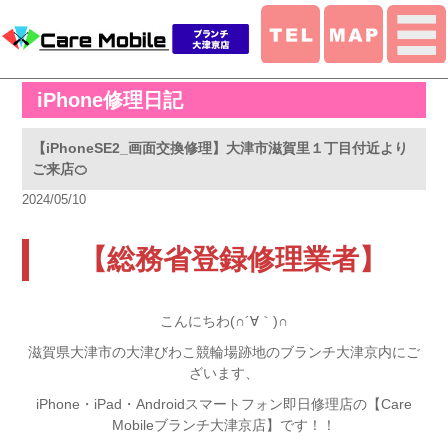
iPhone修理日記
【iPhoneSE2_画面交換修理】大津市滋賀里１丁目付近より
ご来店🍊
2024/05/10
【総務省登録修理業者】
こんにちわ(∩´∀｀)∩
滋賀県大津市の大津びわこ競輪場跡地のブランチ大津京内にご
ざいます、
iPhone・iPad・Androidスマートフォン即日修理店の【Care
Mobileブランチ大津京店】です！！