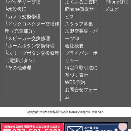
└バッテリー交換
よくあるご質問
iPhone修理
└水没復旧
iPhone買取サー
ブログ
└カメラ交換修理
ビス
└ドックコネクター交換修
スタッフ募集
理（充電部分）
加盟店募集・パ
└スピーカー交換修理
ーツ卸
└ホームボタン交換修理
会社概要
└スリープボタン交換修理
プライバシーポ
（電源ボタン）
リシー
└その他修理
特定商取引法に
基づく表示
WEB予約
お問合せフォー
ム
Copyright © iPhone修理のCare Mobile All rights Reserved.