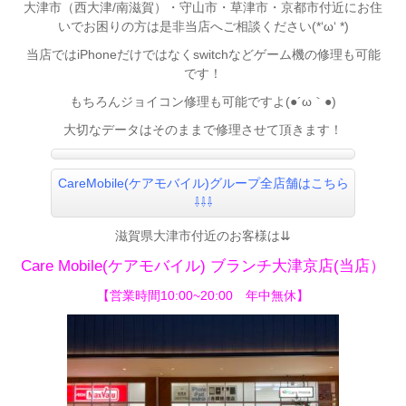
大津市（西大津/南滋賀）・守山市・草津市・京都市付近にお住
いでお困りの方は是非当店へご相談ください(*‘ω‘ *)
当店ではiPhoneだけではなくswitchなどゲーム機の修理も可能
です！
もちろんジョイコン修理も可能ですよ(●´ω｀●)
大切なデータはそのままで修理させて頂きます！
CareMobile(ケアモバイル)グループ全店舗はこちら
⇩⇩⇩
滋賀県大津市付近のお客様は⇊
Care Mobile(ケアモバイル) ブランチ大津京店(当店）
【営業時間10:00~20:00 年中無休】