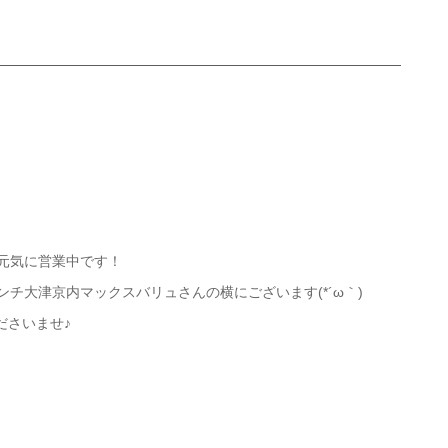
まで元気に営業中です！
ンチ大津京内マックスバリュさんの横にございます(*´ω｀)
ださいませ♪