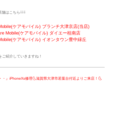
全店舗はこちら⇩⇩⇩
e Mobile(ケアモバイル) ブランチ大津京店(当店)
are Mobile(ケアモバイル)
ダイエー桂南店
 Mobile(ケアモバイル)
イオンタウン豊中緑丘
をご紹介していきますね！
』iPhoneXs修理🌜滋賀県大津市若葉台付近よりご来店！🌜