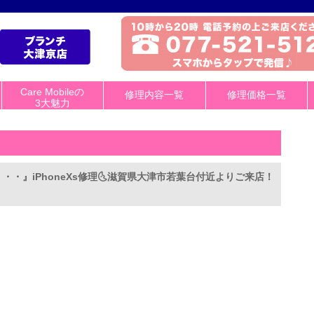
Care Mobileの
修理内容一覧
修理価格一覧
3大魅力
・・』iPhoneXs修理🌜滋賀県大津市若葉台付近よりご来店！