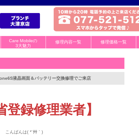
Care Mobileの
修理内容一覧
修理価格一覧
3大魅力
one6S液晶画面＆バッテリー交換修理でご来店
省登録修理業者】
こんばんは( *´艸｀)