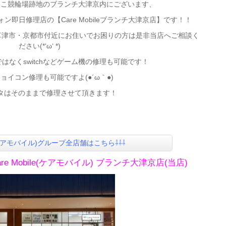
わこ競輪場跡地のブランチ大津京内にございます、
ートフォン即日修理店の【Care Mobileブランチ大津京店】です！！
草津市・京都市付近にお住いでお困りの方は是非当店へご相談く
ださい(*‘ω‘ *)
けではなくswitchなどゲーム機の修理も可能です！
ョイコン修理も可能ですよ(●´ω｀●)
タはそのままで修理させて頂きます！
le(ケアモバイル)グループ全店舗はこちら⇩⇩⇩
are Mobile(ケアモバイル) ブランチ大津京店(当店)