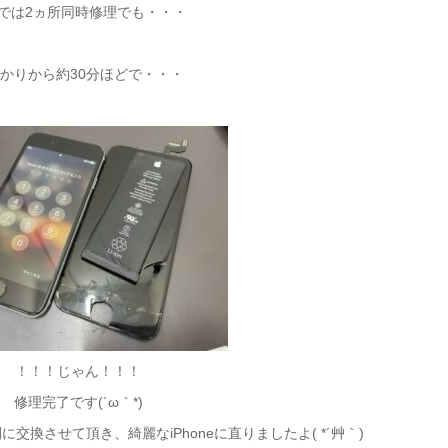
では2ヵ所同時修理でも・・・
かりから約30分ほどで・・・
！！！じゃん！！！
修理完了です(´ω｀*)
換させて頂き、綺麗なiPhoneに直りましたよ( *´艸｀)