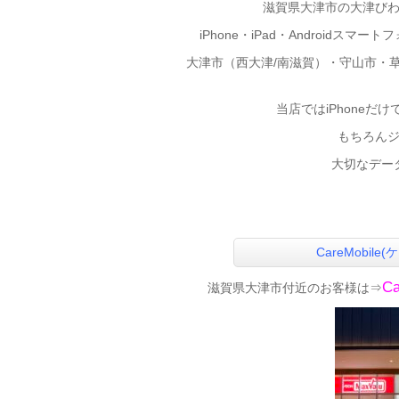
滋賀県大津市の大津び
iPhone・iPad・Androidスマ
大津市（西大津/南滋賀）・守山市・
当店ではiPhoneだ
もちろんジ
大切なデー
CareMobi
C
滋賀県大津市付近のお客様は⇒