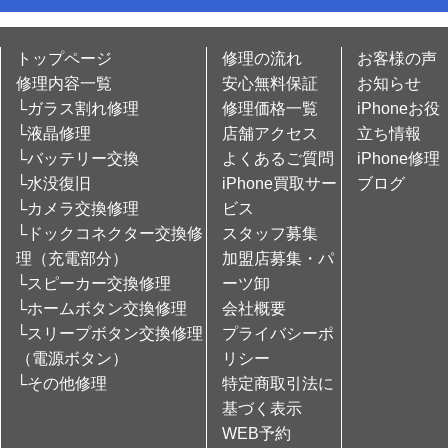
トップページ
修理の流れ
お客様の声
修理内容一覧
安心無料保証
お知らせ
└ガラス割れ修理
修理価格一覧
iPhoneお役
└液晶修理
店舗アクセス
立ち情報
└バッテリー交換
よくあるご質問
iPhone修理
└水没復旧
iPhone買取サー
ブログ
└カメラ交換修理
ビス
└ドックコネクター交換修
スタッフ募集
理（充電部分）
加盟店募集・パ
└スピーカー交換修理
ーツ卸
└ホームボタン交換修理
会社概要
└スリープボタン交換修理
プライバシーポ
（電源ボタン）
リシー
└その他修理
特定商取引法に
基づく表示
WEB予約