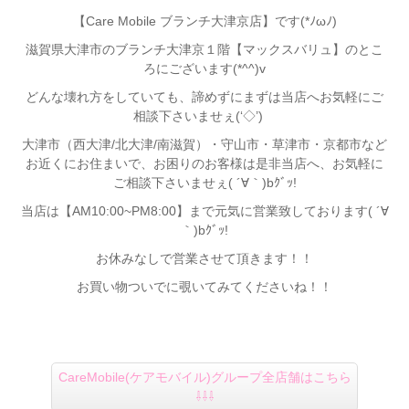
【Care Mobile ブランチ大津京店】です(*ﾉωﾉ)
滋賀県大津市のブランチ大津京１階【マックスバリュ】のとこ
ろにございます(*^^)v
どんな壊れ方をしていても、諦めずにまずは当店へお気軽にご
相談下さいませぇ(‘◇’)ゞ
大津市（西大津/北大津/南滋賀）・守山市・草津市・京都市など
お近くにお住まいで、お困りのお客様は是非当店へ、お気軽に
ご相談下さいませぇ( ´∀｀)bｸﾞｯ!
当店は【AM10:00~PM8:00】まで元気に営業致しております( ´∀
｀)bｸﾞｯ!
お休みなしで営業させて頂きます！！
お買い物ついでに覗いてみてくださいね！！
CareMobile(ケアモバイル)グループ全店舗はこちら
⇩⇩⇩