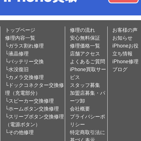
トップページ
修理の流れ
お客様の声
修理内容一覧
安心無料保証
お知らせ
└ガラス割れ修理
修理価格一覧
iPhoneお役
└液晶修理
店舗アクセス
立ち情報
└バッテリー交換
よくあるご質問
iPhone修理
└水没復旧
iPhone買取サー
ブログ
└カメラ交換修理
ビス
└ドックコネクター交換修
スタッフ募集
理（充電部分）
加盟店募集・パ
└スピーカー交換修理
ーツ卸
└ホームボタン交換修理
会社概要
└スリープボタン交換修理
プライバシーポ
（電源ボタン）
リシー
└その他修理
特定商取引法に
基づく表示