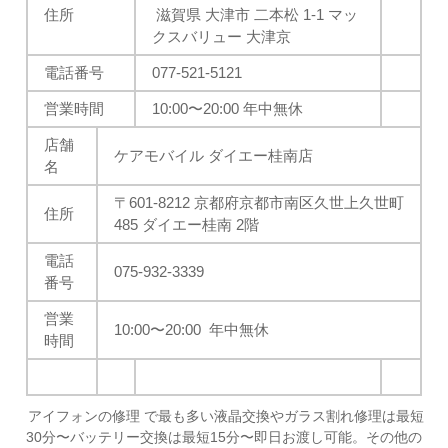
住所
滋賀県 大津市 二本松 1-1 マッ
クスバリュー 大津京
電話番号
077-521-5121
営業時間
10:00
〜20:00 年中無休
店舗
ケアモバイル ダイエー桂南店
名
〒601-8212 京都府京都市南区久世上久世町
住所
485 ダイエー桂南 2階
電話
075-932-3339
番号
営業
10:00
〜20:00 年中無休
時間
アイフォンの修理 で最も多い液晶交換やガラス割れ修理は最短
30分〜バッテリー交換は最短15分〜即日お渡し可能。その他の