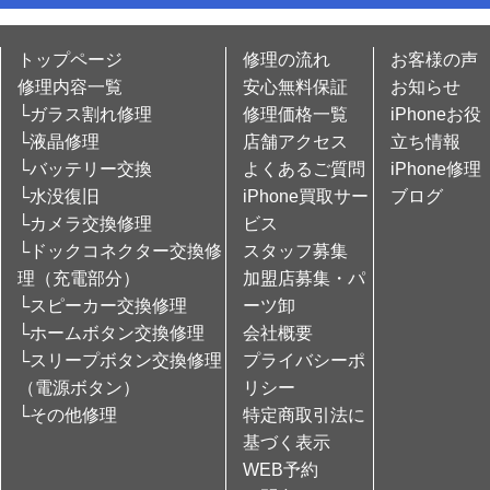
トップページ
修理の流れ
お客様の声
修理内容一覧
安心無料保証
お知らせ
└ガラス割れ修理
修理価格一覧
iPhoneお役
└液晶修理
店舗アクセス
立ち情報
└バッテリー交換
よくあるご質問
iPhone修理
└水没復旧
iPhone買取サー
ブログ
└カメラ交換修理
ビス
└ドックコネクター交換修
スタッフ募集
理（充電部分）
加盟店募集・パ
└スピーカー交換修理
ーツ卸
└ホームボタン交換修理
会社概要
└スリープボタン交換修理
プライバシーポ
（電源ボタン）
リシー
└その他修理
特定商取引法に
基づく表示
WEB予約