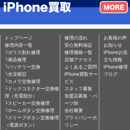
トップページ
修理の流れ
お客様の声
修理内容一覧
安心無料保証
お知らせ
└ガラス割れ修理
修理価格一覧
iPhoneお役
└液晶修理
店舗アクセス
立ち情報
└バッテリー交換
よくあるご質問
iPhone修理
└水没復旧
iPhone買取サー
ブログ
└カメラ交換修理
ビス
└ドックコネクター交換修
スタッフ募集
理（充電部分）
加盟店募集・パ
└スピーカー交換修理
ーツ卸
└ホームボタン交換修理
会社概要
└スリープボタン交換修理
プライバシーポ
（電源ボタン）
リシー