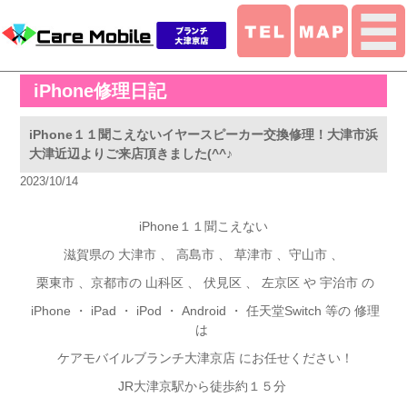
iPhone修理日記
iPhone１１聞こえないイヤースピーカー交換修理！大津市浜
大津近辺よりご来店頂きました(^^♪
2023/10/14
iPhone１１聞こえない
滋賀県の 大津市 、 高島市 、 草津市 、守山市 、
栗東市 、京都市の 山科区 、 伏見区 、 左京区 や 宇治市 の
iPhone
・ iPad ・ iPod ・ Android ・ 任天堂Switch 等の 修理
は
ケアモバイルブランチ大津京店 にお任せください！
JR
大津京駅から徒歩約１５分