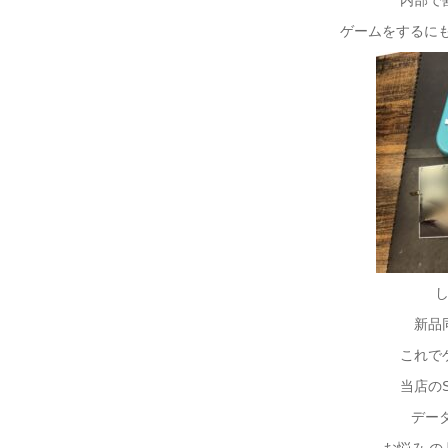
内部で
ゲームをするにも
新品
これで
当店のS
デー