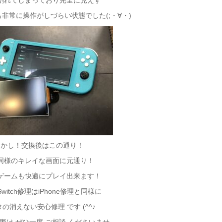
割れてしまっており完全に見えず
非常に操作がしづらい状態でした(;・∀・)
しかし！交換後はこの通り！
同様の
キレイな画面に元通り！
ゲームも快適にプレイ出来ます！
witch修理はiPhone修理と同様に
タの消えない安心
修理 です (^^♪