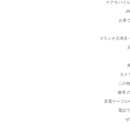
ケアモバイル
J
お車
ブランチ大津京
カメ
この他
修理 
充電ケーブル
電話
ぜ