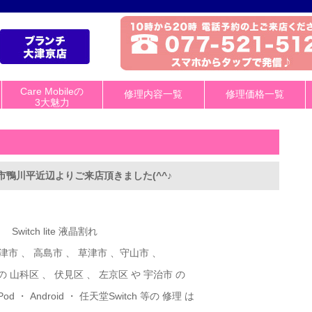
Care Mobileの
修理内容一覧
修理価格一覧
3大魅力
！高島市鴨川平近辺よりご来店頂きました(^^♪
Switch lite 液晶割れ
津市 、 高島市 、 草津市 、守山市 、
 山科区 、 伏見区 、 左京区 や 宇治市 の
 iPod ・ Android ・ 任天堂Switch 等の 修理 は