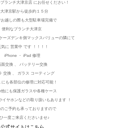
ブランチ大津京店 にお任せください！
R
大津京駅から徒歩約１５分
でお越しの際も大型駐車場完備で
便利なブランチ大津京
 ケーズデンキ側マックスバリューの隣にて
元気に 営業中 です ！！！！
iPhone
・ iPad 修理
画面交換 、 バッテリー交換
ラ 交換 、 ガラス コーティング
 にも各部位の修理に対応可能！
の他にも保護ガラスや各種ケース
やイヤホンなどの取り扱いもあります ！
でのご予約も承っておりますので
ひ一度ご来店くださいませ♪
公式サイトはこちら