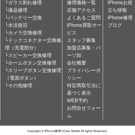
└ガラス割れ修理
修理価格一覧
iPhoneお役
└液晶修理
店舗アクセス
立ち情報
└バッテリー交換
よくあるご質問
iPhone修理
└水没復旧
iPhone買取サー
ブログ
└カメラ交換修理
ビス
└ドックコネクター交換修
スタッフ募集
理（充電部分）
加盟店募集・パ
└スピーカー交換修理
ーツ卸
└ホームボタン交換修理
会社概要
└スリープボタン交換修理
プライバシーポ
（電源ボタン）
リシー
└その他修理
特定商取引法に
基づく表示
WEB予約
お問合せフォー
ム
Copyright © iPhone修理のCare Mobile All rights Reserved.