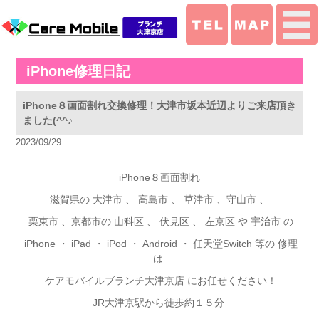
iPhone修理日記
iPhone８画面割れ交換修理！大津市坂本近辺よりご来店頂き
ました(^^♪
2023/09/29
iPhone８画面割れ
滋賀県の 大津市 、 高島市 、 草津市 、守山市 、
栗東市 、京都市の 山科区 、 伏見区 、 左京区 や 宇治市 の
iPhone
・ iPad ・ iPod ・ Android ・ 任天堂Switch 等の 修理
は
ケアモバイルブランチ大津京店 にお任せください！
JR
大津京駅から徒歩約１５分