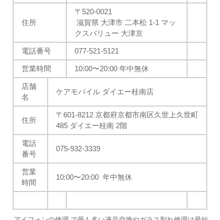
〒520-0021
住所
滋賀県 大津市 二本松 1-1 マッ
クスバリュー 大津京
電話番号
077-521-5121
営業時間
10:00
〜20:00 年中無休
店舗
ケアモバイル ダイエー桂南店
名
〒601-8212 京都府京都市南区久世上久世町
住所
485 ダイエー桂南 2階
電話
075-932-3339
番号
営業
10:00
〜20:00 年中無休
時間
アイフォンの修理 で最も多い液晶交換やガラス割れ修理は最短