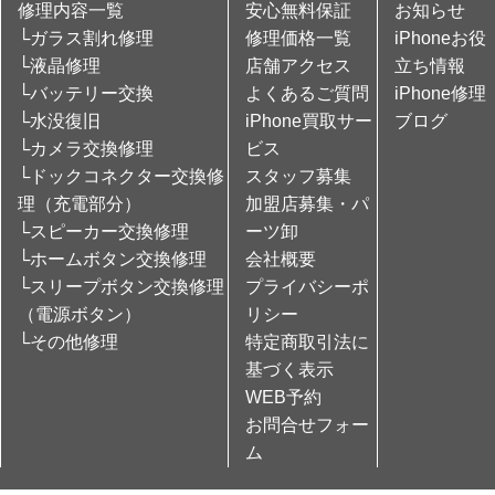
修理内容一覧
安心無料保証
お知らせ
└ガラス割れ修理
修理価格一覧
iPhoneお役
└液晶修理
店舗アクセス
立ち情報
└バッテリー交換
よくあるご質問
iPhone修理
└水没復旧
iPhone買取サー
ブログ
└カメラ交換修理
ビス
└ドックコネクター交換修
スタッフ募集
理（充電部分）
加盟店募集・パ
└スピーカー交換修理
ーツ卸
└ホームボタン交換修理
会社概要
└スリープボタン交換修理
プライバシーポ
（電源ボタン）
リシー
└その他修理
特定商取引法に
基づく表示
WEB予約
お問合せフォー
ム