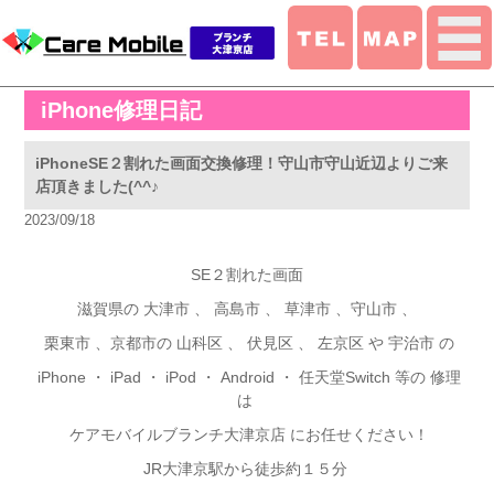
iPhone修理日記
iPhoneSE２割れた画面交換修理！守山市守山近辺よりご来
店頂きました(^^♪
2023/09/18
SE２割れた画面
滋賀県の 大津市 、 高島市 、 草津市 、守山市 、
栗東市 、京都市の 山科区 、 伏見区 、 左京区 や 宇治市 の
iPhone
・ iPad ・ iPod ・ Android ・ 任天堂Switch 等の 修理
は
ケアモバイルブランチ大津京店 にお任せください！
JR
大津京駅から徒歩約１５分