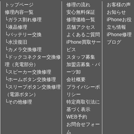
トップページ
修理の流れ
お客様の声
修理内容一覧
安心無料保証
お知らせ
└ガラス割れ修理
修理価格一覧
iPhoneお役
└液晶修理
店舗アクセス
立ち情報
└バッテリー交換
よくあるご質問
iPhone修理
└水没復旧
iPhone買取サー
ブログ
└カメラ交換修理
ビス
└ドックコネクター交換修
スタッフ募集
理（充電部分）
加盟店募集・パ
└スピーカー交換修理
ーツ卸
└ホームボタン交換修理
会社概要
└スリープボタン交換修理
プライバシーポ
（電源ボタン）
リシー
└その他修理
特定商取引法に
基づく表示
WEB予約
お問合せフォー
ム