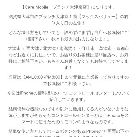
【Care Mobile ブランチ大津京店】
になります。
滋賀県大津市のブランチ大津京１階【マックスバリュー】の右
側入り口の左側！
どんな壊れ方をしていても、諦めずにまずは当店へお気軽にご
相談下さい、我々も最大限お力になります。
大津市（ 西大津 / 北大津 / 南滋賀 ）・守山市・草津市・京都市
などお近くにお住まいで、お困りのお客様は是非当店へ、お気
軽にご相談下さい。もちろんお近くなくてもお待ちしておりま
す！
当店は【AM10:00~PM8:00】まで元気に営業致しておりますの
でお気軽にご相談下さい。
今回はiPhoneの便利機能の一つ コントロールセンター について
紹介していきます。
結構便利な機能なのですが以外に活用してる人が少ないような
気がしますがそもそもコントロールセンターとは、iPhoneをス
マートに使うためのリモコンのようなものです。
簡単な使い方としてホームボタンのあるiPhoneだと画面の下か