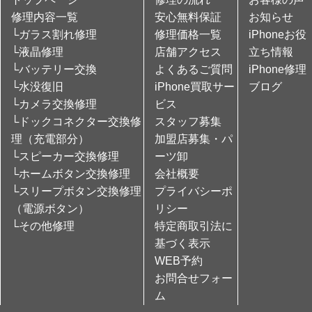
修理内容一覧
安心無料保証
お知らせ
└ガラス割れ修理
修理価格一覧
iPhoneお役
└液晶修理
店舗アクセス
立ち情報
└バッテリー交換
よくあるご質問
iPhone修理
└水没復旧
iPhone買取サー
ブログ
└カメラ交換修理
ビス
└ドックコネクター交換修
スタッフ募集
理（充電部分）
加盟店募集・パ
└スピーカー交換修理
ーツ卸
└ホームボタン交換修理
会社概要
└スリープボタン交換修理
プライバシーポ
（電源ボタン）
リシー
└その他修理
特定商取引法に
基づく表示
WEB予約
お問合せフォー
ム